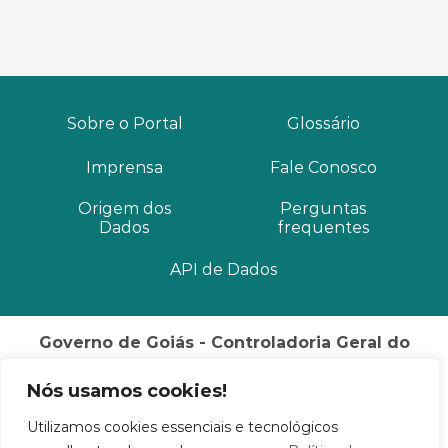
Sobre o Portal
Glossário
Imprensa
Fale Conosco
Origem dos
Perguntas
Dados
frequentes
API de Dados
Governo de Goiás - Controladoria Geral do
Estado
Nós usamos cookies!
Palácio Pedro Ludovico Teixeira Rua 82, Nº 400, 3º
andar
Utilizamos cookies essenciais e tecnológicos
Setor Sul Goiânia / GO CEP: 74015-908