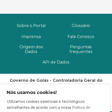
Sobre o Portal
Glossário
Imprensa
Fale Conosco
Origem dos
Perguntas
Dados
frequentes
API de Dados
Governo de Goiás - Controladoria Geral do
Estado
Nós usamos cookies!
Palácio Pedro Ludovico Teixeira Rua 82, Nº 400, 3º
andar
Utilizamos cookies essenciais e tecnológicos
Setor Sul Goiânia / GO CEP: 74015-908
semelhantes de acordo com a nossa
Política de