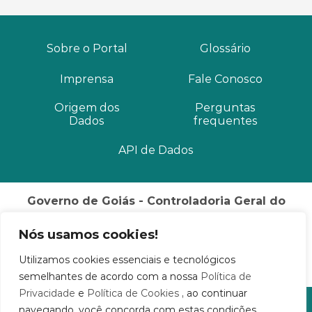
Sobre o Portal
Glossário
Imprensa
Fale Conosco
Origem dos
Perguntas
Dados
frequentes
API de Dados
Governo de Goiás - Controladoria Geral do
Estado
Nós usamos cookies!
Palácio Pedro Ludovico Teixeira Rua 82, Nº 400, 3º
andar
Utilizamos cookies essenciais e tecnológicos
Setor Sul Goiânia / GO CEP: 74015-908
semelhantes de acordo com a nossa
Política de
Privacidade
e
Política de Cookies
, ao continuar
© 2020 - 2026 Distribuído por STI/SGG
navegando, você concorda com estas condições.