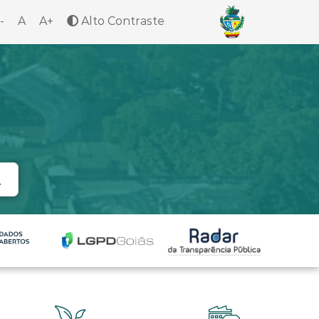
-
A
A+
Alto Contraste