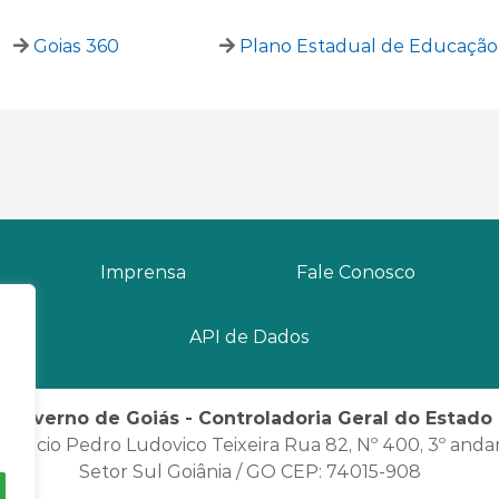
Goias 360
Plano Estadual de Educação
Imprensa
Fale Conosco
API de Dados
Governo de Goiás - Controladoria Geral do Estado
Palácio Pedro Ludovico Teixeira Rua 82, Nº 400, 3º anda
Setor Sul Goiânia / GO CEP: 74015-908