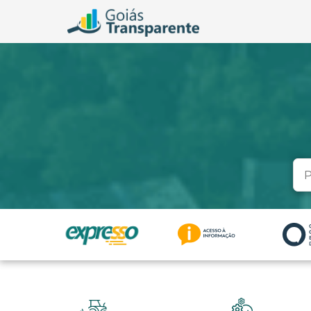
Se
for: