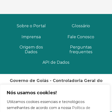
Sobre o Portal
Glossário
Imprensa
Fale Conosco
Origem dos
Perguntas
Dados
frequentes
API de Dados
Governo de Goiás - Controladoria Geral do
Estado
Nós usamos cookies!
Palácio Pedro Ludovico Teixeira Rua 82, Nº 400, 3º
andar
Utilizamos cookies essenciais e tecnológicos
Setor Sul Goiânia / GO CEP: 74015-908
semelhantes de acordo com a nossa
Política de