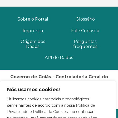
Sobre o Portal
Glossário
Imprensa
Fale Conosco
Origem dos
Perguntas
Dados
frequentes
API de Dados
Governo de Goiás - Controladoria Geral do
Estado
Nós usamos cookies!
Palácio Pedro Ludovico Teixeira Rua 82, Nº 400, 3º
andar
Utilizamos cookies essenciais e tecnológicos
Setor Sul Goiânia / GO CEP: 74015-908
semelhantes de acordo com a nossa
Política de
Privacidade
e
Política de Cookies
, ao continuar
© 2020 - 2026 Distribuído por STI/SGG